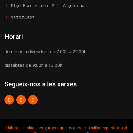
Ptge. Escoles, núm. 2-4 - Argentona
937974623
Horari
de dilluns a divendres de 7:00h a 22:00h
dissabtes de 9:00h a 13:00h
Segueix-nos a les xarxes
Utilitzem cookies per garantir que us donem la millor experiència al
© Copyright FORMAT CENTRE ESPORTIU 2018.
Avís legal i