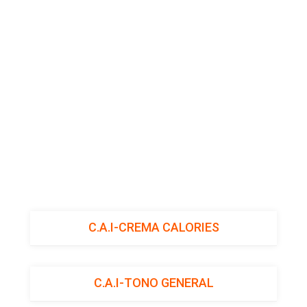
Skip
to
content
ACTIVITATS
DIRIGIDES
C.A.I-CREMA CALORIES
C.A.I-TONO GENERAL