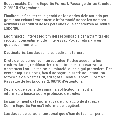
Responsable
: Centre Esportiu Forma’t, Passatge de les Escoles,
2, 08310 d’Argentona
Finalitat
: La finalitat és la gestió de les dades dels usuaris per
gestionar rebuts i enviament d’informació sobre les nostres
activitats i el control de les persones que accedeixen al Centre
Esportiu.
Legitimació
: Interès legítim del responsable per a tramitar els
rebuts. I consentiment de l’interessat. Podeu retirar-lo en
qualsevol moment.
Destinataris
: Les dades no es cediran a tercers.
Drets de les persones interessades
: Podeu accedir a les
vostres dades, rectificar-les o suprimir-les, oposar-vos al
tractament i sol·licitar-ne la limitació, quan sigui procedent. Per
exercir aquests drets, heu d’adreçar un escrit adjuntant una
fotocòpia del vostre DNI, adreçat a: Centre Esportiu Forma’t,
Passatge de les Escoles, 2, 08310 d’Argentona.
Declaro que abans de signar la sol·licitud he llegit la
informació bàsica sobre protecció de dades.
En compliment de la normativa de protecció de dades, el
Centre Esportiu Forma’t informa del següent:
Les dades de caràcter personal que s’han de facilitar per a