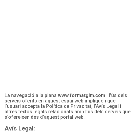
Skip
to
content
Avís legal i política
de privacitat
La navegació a la plana
www.formatgim.com
i l’ús dels
serveis oferits en aquest espai web impliquen que
l’usuari accepta la Política de Privacitat, l’Avís Legal i
altres textos legals relacionats amb l’ús dels serveis que
s’ofereixen des d’aquest portal web.
Avís Legal: