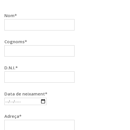
Nom*
Cognoms*
D.N.I.*
Data de neixament*
Adreça*