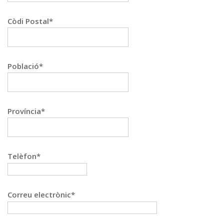
Còdi Postal*
Població*
Província*
Telèfon*
Correu electrònic*