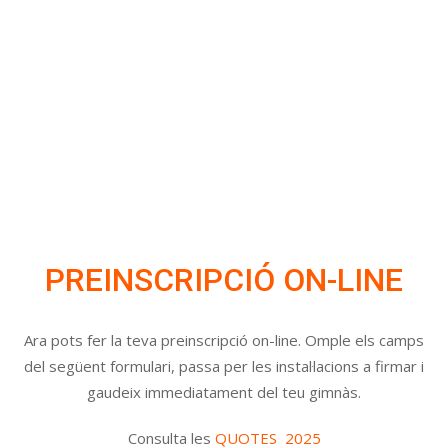
Skip
to
content
PREINSCRIPCIÓ
PREINSCRIPCIÓ ON-LINE
Ara pots fer la teva preinscripció on-line. Omple els camps
del següent formulari, passa per les instal·lacions a firmar i
gaudeix immediatament del teu gimnàs.
Consulta les
QUOTES 2025