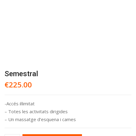
Skip
to
content
Semestral
€
225.00
-Accés il·limitat
– Totes les activitats dirigides
– Un massatge d’esquena i cames